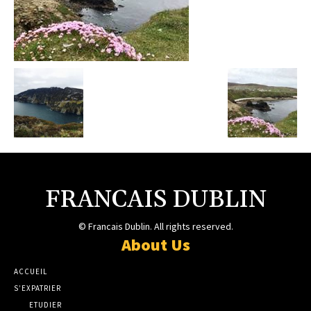
FRANCAIS DUBLIN
© Francais Dublin. All rights reserved.
About Us
ACCUEIL
S’EXPATRIER
ETUDIER