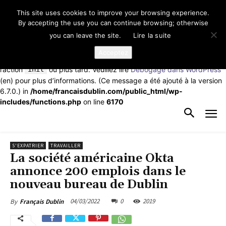
This site uses cookies to improve your browsing experience.
Notice
: La fonction _load_textdomain_just_in_time a été appelée de
By accepting the use you can continue browsing; otherwise
façon
incorrecte
. Le chargement de la traduction pour le domaine
you can leave the site.
Lire la suite
td-cloud-library
a été déclenché trop tôt. Cela indique
généralement que du code dans l’extension ou le thème s’exécute
Acceptez
trop tôt. Les traductions doivent être chargées au moment de
l’action
init
ou plus tard. Veuillez lire
Débogage dans WordPress
(en) pour plus d’informations. (Ce message a été ajouté à la version
6.7.0.) in
/home/francaisdublin.com/public_html/wp-
includes/functions.php
on line
6170
S'EXPATRIER
TRAVAILLER
La société américaine Okta
annonce 200 emplois dans le
nouveau bureau de Dublin
04/03/2022
0
2019
By
Français Dublin