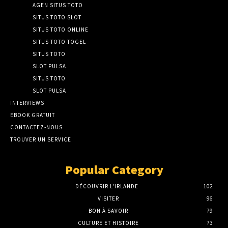
AGEN SITUS TOTO
SITUS TOTO SLOT
SITUS TOTO ONLINE
SITUS TOTO TOGEL
SITUS TOTO
SLOT PULSA
SITUS TOTO
SLOT PULSA
INTERVIEWS
EBOOK GRATUIT
CONTACTEZ-NOUS
TROUVER UN SERVICE
Popular Category
DÉCOUVRIR L'IRLANDE
102
VISITER
96
BON À SAVOIR
79
CULTURE ET HISTOIRE
73