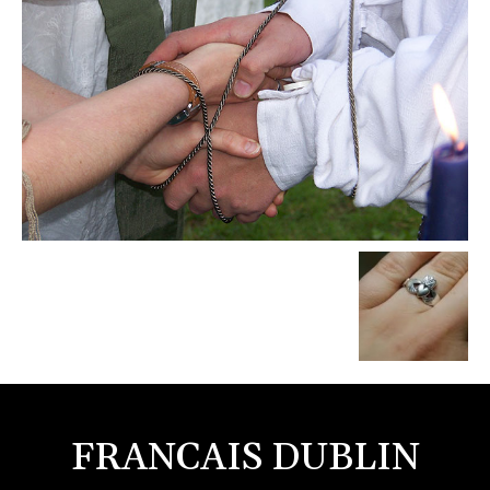
FRANCAIS DUBLIN