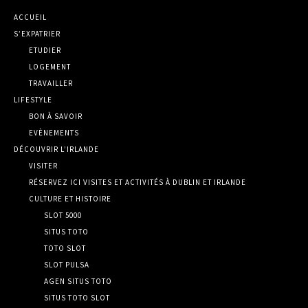
ACCUEIL
S’EXPATRIER
ETUDIER
LOGEMENT
TRAVAILLER
LIFESTYLE
BON À SAVOIR
EVÈNEMENTS
DÉCOUVRIR L’IRLANDE
VISITER
RÉSERVEZ ICI VISITES ET ACTIVITÉS À DUBLIN ET IRLANDE
CULTURE ET HISTOIRE
SLOT 5000
SITUS TOTO
TOTO SLOT
SLOT PULSA
AGEN SITUS TOTO
SITUS TOTO SLOT