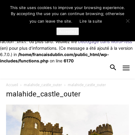
This site uses cookies to improve your browsing experience.
Notice
: La fonction _load_textdomain_just_in_time a été appelée de
By accepting the use you can continue browsing; otherwise
façon
incorrecte
. Le chargement de la traduction pour le domaine
you can leave the site.
Lire la suite
td-cloud-library
a été déclenché trop tôt. Cela indique
généralement que du code dans l’extension ou le thème s’exécute
Acceptez
trop tôt. Les traductions doivent être chargées au moment de
l’action
init
ou plus tard. Veuillez lire
Débogage dans WordPress
(en) pour plus d’informations. (Ce message a été ajouté à la version
6.7.0.) in
/home/francaisdublin.com/public_html/wp-
includes/functions.php
on line
6170
Accueil
malahide_castle_outer
malahide_castle_outer
malahide_castle_outer