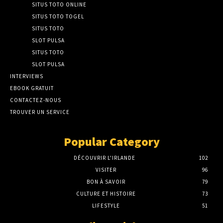
SITUS TOTO ONLINE
SITUS TOTO TOGEL
SITUS TOTO
SLOT PULSA
SITUS TOTO
SLOT PULSA
INTERVIEWS
EBOOK GRATUIT
CONTACTEZ-NOUS
TROUVER UN SERVICE
Popular Category
DÉCOUVRIR L'IRLANDE
102
VISITER
96
BON À SAVOIR
79
CULTURE ET HISTOIRE
73
LIFESTYLE
51