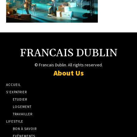
FRANCAIS DUBLIN
© Francais Dublin. All rights reserved.
About Us
ACCUEIL
S’EXPATRIER
ETUDIER
LOGEMENT
TRAVAILLER
LIFESTYLE
BON À SAVOIR
EVÈNEMENTS