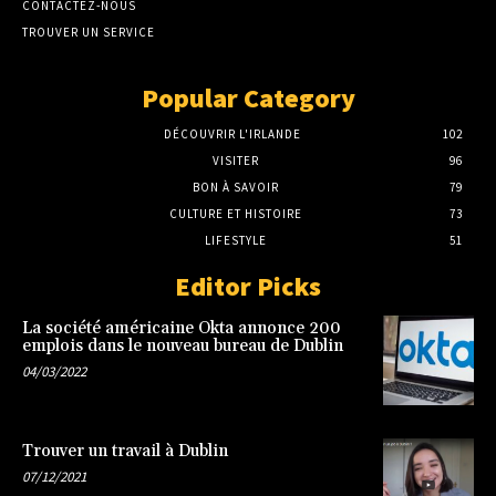
CONTACTEZ-NOUS
TROUVER UN SERVICE
Popular Category
DÉCOUVRIR L'IRLANDE
102
VISITER
96
BON À SAVOIR
79
CULTURE ET HISTOIRE
73
LIFESTYLE
51
Editor Picks
La société américaine Okta annonce 200
emplois dans le nouveau bureau de Dublin
04/03/2022
Trouver un travail à Dublin
07/12/2021