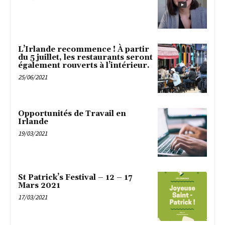
L’Irlande recommence ! À partir
du 5 juillet, les restaurants seront
également rouverts à l’intérieur.
25/06/2021
Opportunités de Travail en
Irlande
19/03/2021
St Patrick’s Festival – 12 – 17
Mars 2021
17/03/2021