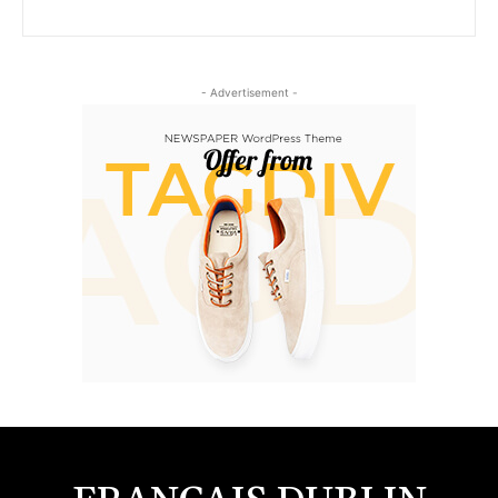
- Advertisement -