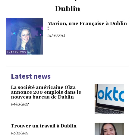
Dublin
Marion, une Française à Dublin
!
04/06/2013
INTERVIEWS
Latest news
La société américaine Okta
annonce 200 emplois dans le
nouveau bureau de Dublin
04/03/2022
Trouver un travail à Dublin
07/12/2021