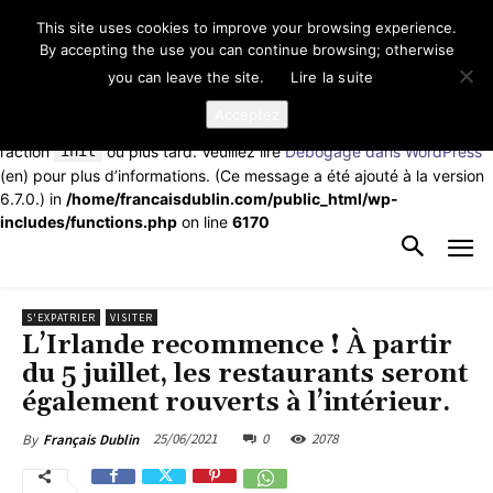
This site uses cookies to improve your browsing experience.
Notice
: La fonction _load_textdomain_just_in_time a été appelée de
By accepting the use you can continue browsing; otherwise
façon
incorrecte
. Le chargement de la traduction pour le domaine
you can leave the site.
Lire la suite
td-cloud-library
a été déclenché trop tôt. Cela indique
généralement que du code dans l’extension ou le thème s’exécute
Acceptez
trop tôt. Les traductions doivent être chargées au moment de
l’action
init
ou plus tard. Veuillez lire
Débogage dans WordPress
(en) pour plus d’informations. (Ce message a été ajouté à la version
6.7.0.) in
/home/francaisdublin.com/public_html/wp-
includes/functions.php
on line
6170
S'EXPATRIER
VISITER
L’Irlande recommence ! À partir
du 5 juillet, les restaurants seront
également rouverts à l’intérieur.
25/06/2021
0
2078
By
Français Dublin