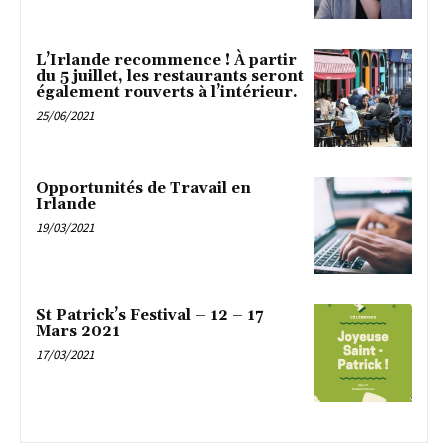
L’Irlande recommence ! À partir
du 5 juillet, les restaurants seront
également rouverts à l’intérieur.
25/06/2021
Opportunités de Travail en
Irlande
19/03/2021
St Patrick’s Festival – 12 – 17
Mars 2021
17/03/2021