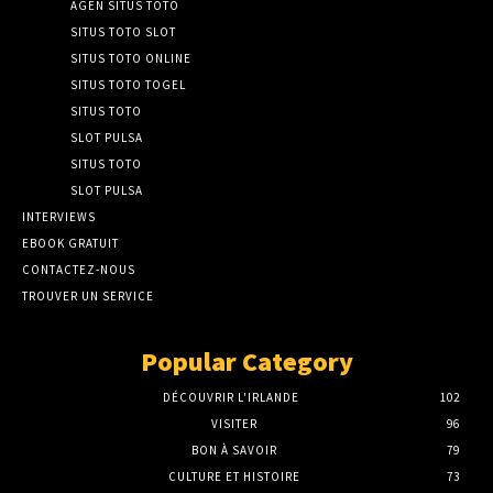
AGEN SITUS TOTO
SITUS TOTO SLOT
SITUS TOTO ONLINE
SITUS TOTO TOGEL
SITUS TOTO
SLOT PULSA
SITUS TOTO
SLOT PULSA
INTERVIEWS
EBOOK GRATUIT
CONTACTEZ-NOUS
TROUVER UN SERVICE
Popular Category
DÉCOUVRIR L'IRLANDE
102
VISITER
96
BON À SAVOIR
79
CULTURE ET HISTOIRE
73