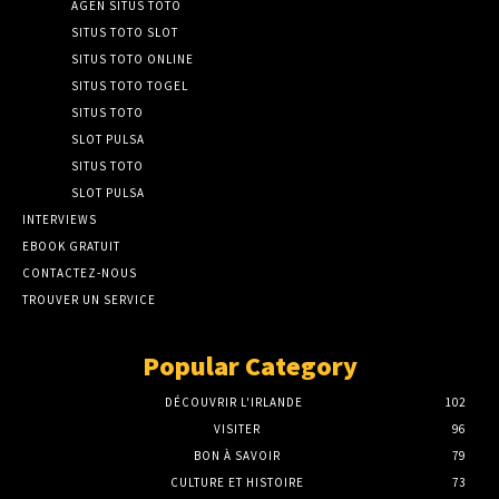
AGEN SITUS TOTO
SITUS TOTO SLOT
SITUS TOTO ONLINE
SITUS TOTO TOGEL
SITUS TOTO
SLOT PULSA
SITUS TOTO
SLOT PULSA
INTERVIEWS
EBOOK GRATUIT
CONTACTEZ-NOUS
TROUVER UN SERVICE
Popular Category
DÉCOUVRIR L'IRLANDE
102
VISITER
96
BON À SAVOIR
79
CULTURE ET HISTOIRE
73