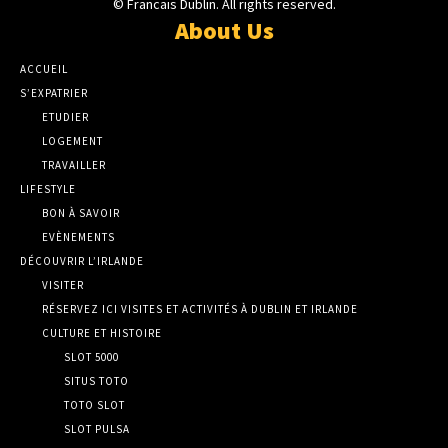
© Francais Dublin. All rights reserved.
About Us
ACCUEIL
S’EXPATRIER
ETUDIER
LOGEMENT
TRAVAILLER
LIFESTYLE
BON À SAVOIR
EVÈNEMENTS
DÉCOUVRIR L’IRLANDE
VISITER
RÉSERVEZ ICI VISITES ET ACTIVITÉS À DUBLIN ET IRLANDE
CULTURE ET HISTOIRE
SLOT 5000
SITUS TOTO
TOTO SLOT
SLOT PULSA