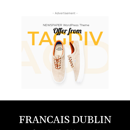
- Advertisement -
FRANCAIS DUBLIN