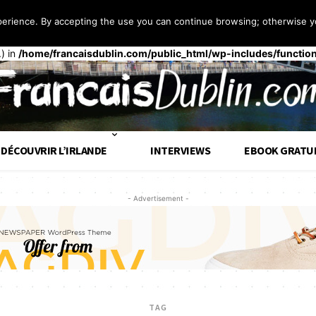
perience. By accepting the use you can continue browsing; otherwise yo
 façon
incorrecte
. Le chargement de la traduction pour le domaine
t
op tôt. Les traductions doivent être chargées au moment de l’action
.) in
/home/francaisdublin.com/public_html/wp-includes/functio
DÉCOUVRIR L’IRLANDE
INTERVIEWS
EBOOK GRATU
- Advertisement -
TAG