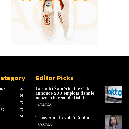
Category
Editor Picks
La société américaine Okta
NDE
102
annonce 200 emplois dans le
96
nouveau bureau de Dublin
79
04/03/2022
IRE
73
51
Trouver un travail à Dublin
07/12/2021