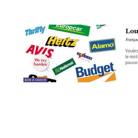
Lou
Françai
Voulez
le mot
pouvez
BON À SAVOIR