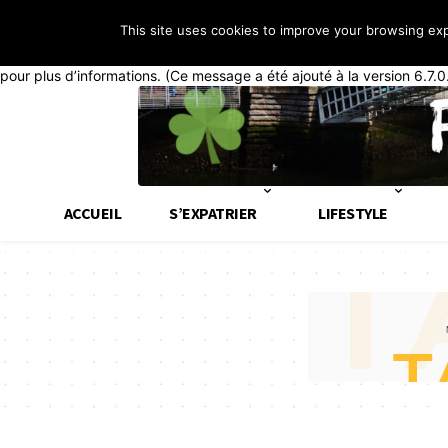
This site uses cookies to improve your browsing ex
Notice
: La fonction _load_textdomain_just_in_time a été appelée de
généralement que du code dans l’extension ou le thème s’exécute tr
pour plus d’informations. (Ce message a été ajouté à la version 6.7.0
ACCUEIL
S’EXPATRIER
LIFESTYLE