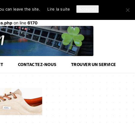
u can leave the site.
Lire la suite
Acceptez
d-cloud-library
a été déclenché trop tôt. Cela indique
init
ou plus tard. Veuillez lire
Débogage dans WordPress
(en)
ns.php
on line
6170
IT
CONTACTEZ-NOUS
TROUVER UN SERVICE