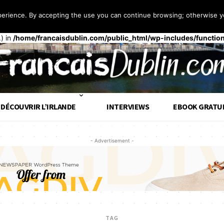
perience. By accepting the use you can continue browsing; otherwise yo
 façon
incorrecte
. Le chargement de la traduction pour le domaine
t
op tôt. Les traductions doivent être chargées au moment de l’action
.) in
/home/francaisdublin.com/public_html/wp-includes/functio
DÉCOUVRIR L’IRLANDE
INTERVIEWS
EBOOK GRATU
- Advertisement -
TAG