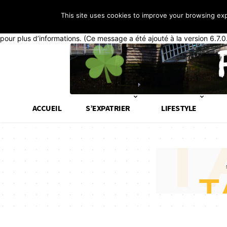
This site uses cookies to improve your browsing ex
Notice
: La fonction _load_textdomain_just_in_time a été appelée de
généralement que du code dans l’extension ou le thème s’exécute tr
pour plus d’informations. (Ce message a été ajouté à la version 6.7.0
ACCUEIL
S’EXPATRIER
LIFESTYLE