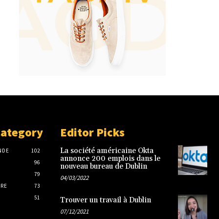
Category
Editor Picks
La société américaine Okta
NDE
102
annonce 200 emplois dans le
96
nouveau bureau de Dublin
79
04/03/2022
IRE
73
51
Trouver un travail à Dublin
07/12/2021