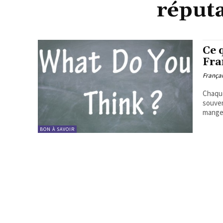
réputa
Ce 
Fra
Françai
Chaque
souven
mangeu
BON À SAVOIR