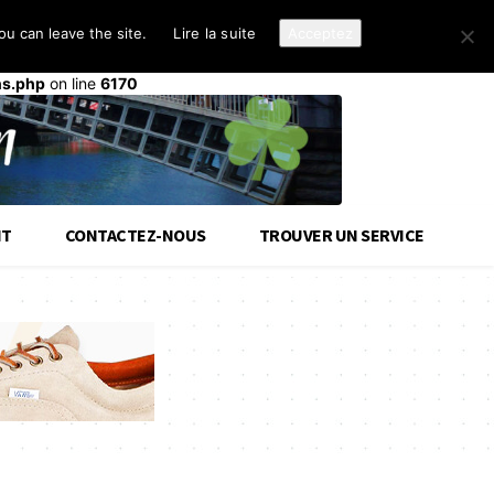
u can leave the site.
Lire la suite
Acceptez
d-cloud-library
a été déclenché trop tôt. Cela indique
init
ou plus tard. Veuillez lire
Débogage dans WordPress
(en)
ns.php
on line
6170
IT
CONTACTEZ-NOUS
TROUVER UN SERVICE