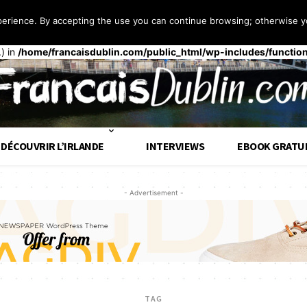
perience. By accepting the use you can continue browsing; otherwise yo
 façon
incorrecte
. Le chargement de la traduction pour le domaine
t
op tôt. Les traductions doivent être chargées au moment de l’action
.) in
/home/francaisdublin.com/public_html/wp-includes/functio
DÉCOUVRIR L’IRLANDE
INTERVIEWS
EBOOK GRATU
- Advertisement -
TAG