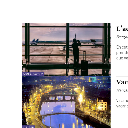
L’a
Françai
En cet
prendr
que vo
BON À SAVOIR
Vac
Françai
Vacanc
vacanc
VISITER