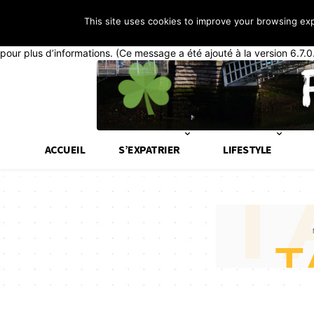
This site uses cookies to improve your browsing ex
Notice
: La fonction _load_textdomain_just_in_time a été appelée de
généralement que du code dans l’extension ou le thème s’exécute tr
pour plus d’informations. (Ce message a été ajouté à la version 6.7.0
ACCUEIL
S’EXPATRIER
LIFESTYLE