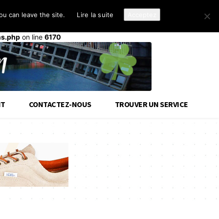
u can leave the site.
Lire la suite
Acceptez
d-cloud-library
a été déclenché trop tôt. Cela indique
init
ou plus tard. Veuillez lire
Débogage dans WordPress
(en)
ns.php
on line
6170
IT
CONTACTEZ-NOUS
TROUVER UN SERVICE