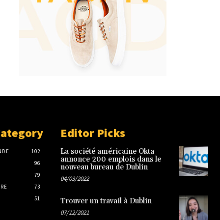
Category
Editor Picks
La société américaine Okta
NDE
102
annonce 200 emplois dans le
96
nouveau bureau de Dublin
79
04/03/2022
IRE
73
51
Trouver un travail à Dublin
07/12/2021