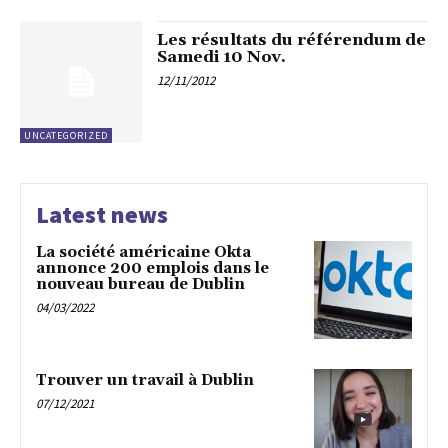
Les résultats du référendum de
Samedi 10 Nov.
12/11/2012
UNCATEGORIZED
Latest news
La société américaine Okta
annonce 200 emplois dans le
nouveau bureau de Dublin
04/03/2022
Trouver un travail à Dublin
07/12/2021