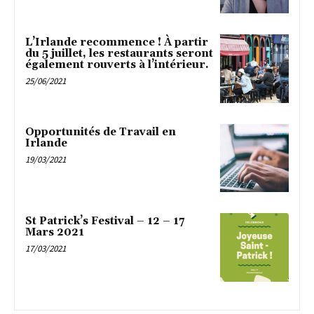
L’Irlande recommence ! À partir
du 5 juillet, les restaurants seront
également rouverts à l’intérieur.
25/06/2021
Opportunités de Travail en
Irlande
19/03/2021
St Patrick’s Festival – 12 – 17
Mars 2021
17/03/2021