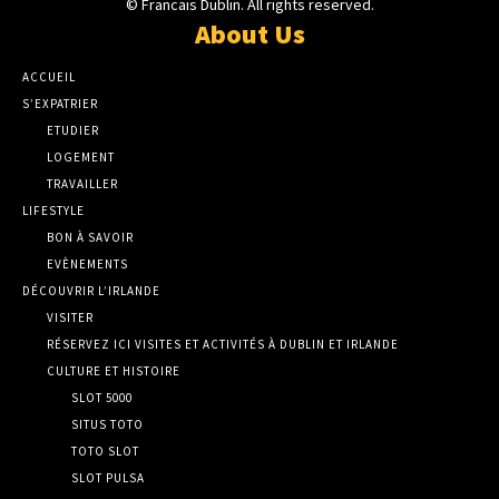
© Francais Dublin. All rights reserved.
About Us
ACCUEIL
S’EXPATRIER
ETUDIER
LOGEMENT
TRAVAILLER
LIFESTYLE
BON À SAVOIR
EVÈNEMENTS
DÉCOUVRIR L’IRLANDE
VISITER
RÉSERVEZ ICI VISITES ET ACTIVITÉS À DUBLIN ET IRLANDE
CULTURE ET HISTOIRE
SLOT 5000
SITUS TOTO
TOTO SLOT
SLOT PULSA