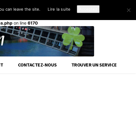
u can leave the site.
Lire la suite
Acceptez
d-cloud-library
a été déclenché trop tôt. Cela indique
init
ou plus tard. Veuillez lire
Débogage dans WordPress
(en)
ns.php
on line
6170
IT
CONTACTEZ-NOUS
TROUVER UN SERVICE