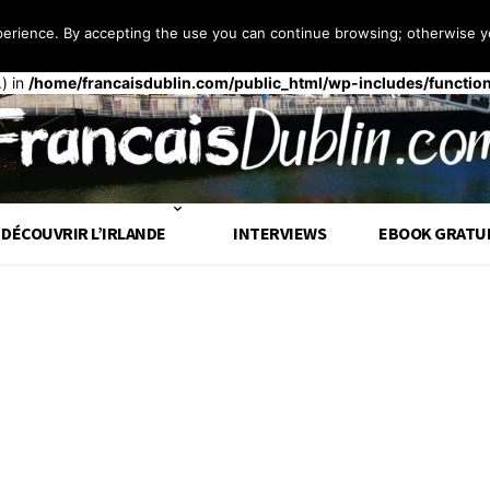
perience. By accepting the use you can continue browsing; otherwise yo
 façon
incorrecte
. Le chargement de la traduction pour le domaine
t
op tôt. Les traductions doivent être chargées au moment de l’action
.) in
/home/francaisdublin.com/public_html/wp-includes/functio
DÉCOUVRIR L’IRLANDE
INTERVIEWS
EBOOK GRATU