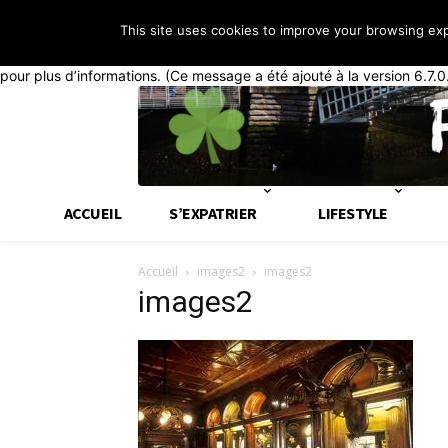
This site uses cookies to improve your browsing ex
Notice
: La fonction _load_textdomain_just_in_time a été appelée de
généralement que du code dans l’extension ou le thème s’exécute tr
pour plus d’informations. (Ce message a été ajouté à la version 6.7.0
ACCUEIL
S’EXPATRIER
LIFESTYLE
Accueil
images2
images2
images2