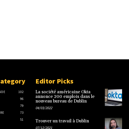
Category
Editor Picks
La société américaine Okta
NDE
102
annonce 200 emplois dans le
96
nouveau bureau de Dublin
79
04/03/2022
IRE
73
51
Trouver un travail à Dublin
07/12/2021