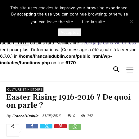
This site uses cookies to improve your browsing experience.
Notice
: La fonction _load_textdomain_just_in_time a été appelée de
By accepting the use you can continue browsing; otherwise
façon
incorrecte
. Le chargement de la traduction pour le domaine
you can leave the site.
Lire la suite
td-cloud-library
a été déclenché trop tôt. Cela indique
généralement que du code dans l’extension ou le thème s’exécute
Acceptez
trop tôt. Les traductions doivent être chargées au moment de
l’action
init
ou plus tard. Veuillez lire
Débogage dans WordPress
(en) pour plus d’informations. (Ce message a été ajouté à la version
6.7.0.) in
/home/francaisdublin.com/public_html/wp-
includes/functions.php
on line
6170
CULTURE ET HISTOIRE
Easter Rising 1916-2016 ? De quoi
on parle ?
31/03/2016
0
742
By
FrancaisDublin