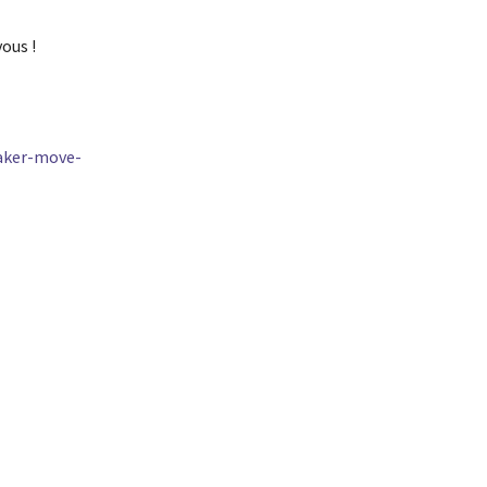
vous !
taker-move-