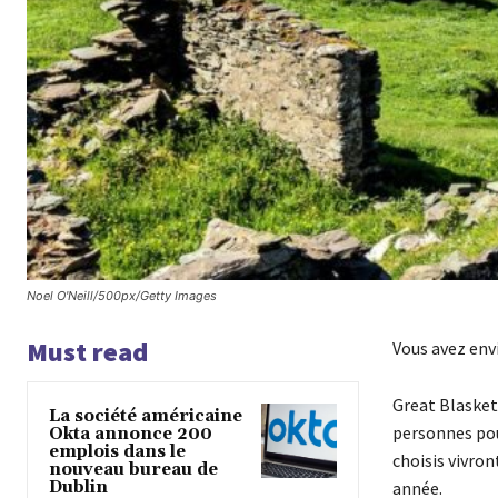
Noel O'Neill/500px/Getty Images
Must read
Vous avez envi
Great Blasket 
La société américaine
personnes pour
Okta annonce 200
emplois dans le
choisis vivron
nouveau bureau de
Dublin
année.