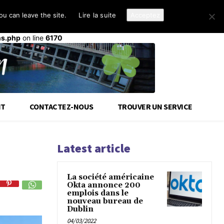
u can leave the site.
Lire la suite
Acceptez
d-cloud-library
a été déclenché trop tôt. Cela indique
init
ou plus tard. Veuillez lire
Débogage dans WordPress
(en)
ns.php
on line
6170
IT
CONTACTEZ-NOUS
TROUVER UN SERVICE
Latest article
La société américaine
Okta annonce 200
emplois dans le
nouveau bureau de
Dublin
04/03/2022