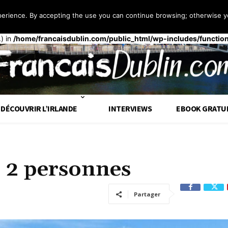
perience. By accepting the use you can continue browsing; otherwise yo
 façon
incorrecte
. Le chargement de la traduction pour le domaine
t
op tôt. Les traductions doivent être chargées au moment de l’action
.) in
/home/francaisdublin.com/public_html/wp-includes/functio
DÉCOUVRIR L’IRLANDE
INTERVIEWS
EBOOK GRATU
e 2 personnes
Partager