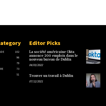
Category
Editor Picks
La société américaine Okta
NDE
102
annonce 200 emplois dans le
96
nouveau bureau de Dublin
79
04/03/2022
IRE
73
51
Trouver un travail à Dublin
07/12/2021