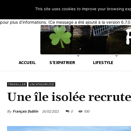
This site uses cookies to improve your browsing ex
Notice
: La fonction _load_textdomain_just_in_time a été appelée de
généralement que du code dans l’extension ou le thème s’exécute tr
pour plus d’informations. (Ce message a été ajouté à la version 6.7.0
ACCUEIL
S’EXPATRIER
LIFESTYLE
TRAVAILLER
UNCATEGORIZED
Une île isolée recrut
By
Français Dublin
16/02/2021
0
930