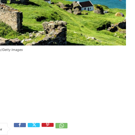
x/Getty Images
er