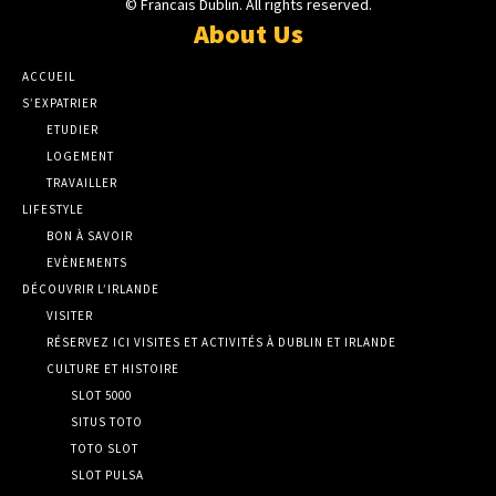
© Francais Dublin. All rights reserved.
About Us
ACCUEIL
S’EXPATRIER
ETUDIER
LOGEMENT
TRAVAILLER
LIFESTYLE
BON À SAVOIR
EVÈNEMENTS
DÉCOUVRIR L’IRLANDE
VISITER
RÉSERVEZ ICI VISITES ET ACTIVITÉS À DUBLIN ET IRLANDE
CULTURE ET HISTOIRE
SLOT 5000
SITUS TOTO
TOTO SLOT
SLOT PULSA