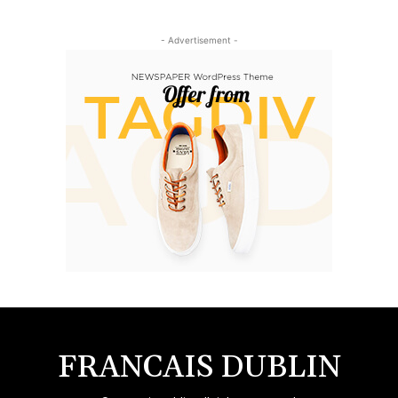
- Advertisement -
FRANCAIS DUBLIN