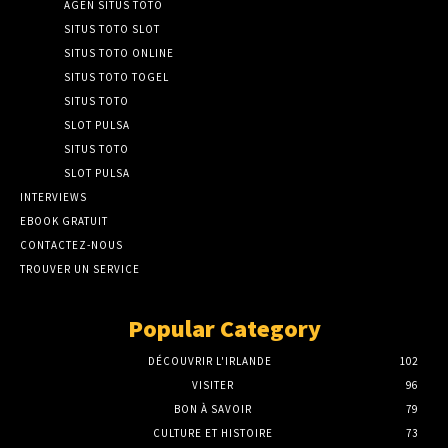
AGEN SITUS TOTO
SITUS TOTO SLOT
SITUS TOTO ONLINE
SITUS TOTO TOGEL
SITUS TOTO
SLOT PULSA
SITUS TOTO
SLOT PULSA
INTERVIEWS
EBOOK GRATUIT
CONTACTEZ-NOUS
TROUVER UN SERVICE
Popular Category
DÉCOUVRIR L'IRLANDE
102
VISITER
96
BON À SAVOIR
79
CULTURE ET HISTOIRE
73