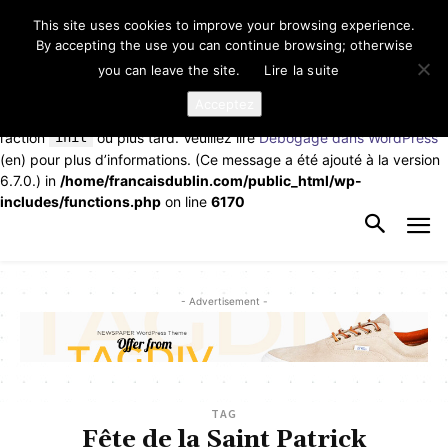
This site uses cookies to improve your browsing experience.
Notice
: La fonction _load_textdomain_just_in_time a été appelée de
By accepting the use you can continue browsing; otherwise
façon
incorrecte
. Le chargement de la traduction pour le domaine
you can leave the site.
Lire la suite
td-cloud-library
a été déclenché trop tôt. Cela indique
généralement que du code dans l’extension ou le thème s’exécute
Acceptez
trop tôt. Les traductions doivent être chargées au moment de
l’action
init
ou plus tard. Veuillez lire
Débogage dans WordPress
(en) pour plus d’informations. (Ce message a été ajouté à la version
6.7.0.) in
/home/francaisdublin.com/public_html/wp-
includes/functions.php
on line
6170
- Advertisement -
TAG
Fête de la Saint Patrick