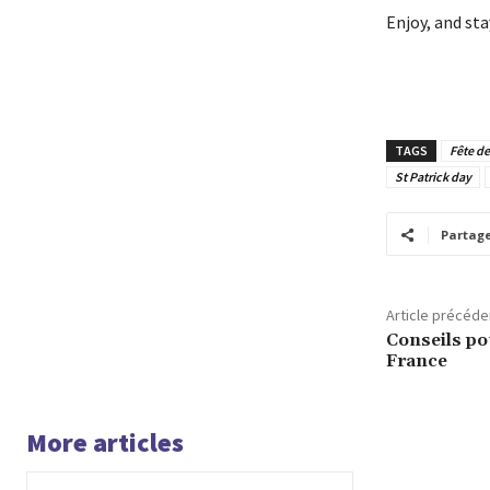
Enjoy, and sta
TAGS
Fête de
St Patrick day
Partag
Article précéde
Conseils pou
France
More articles