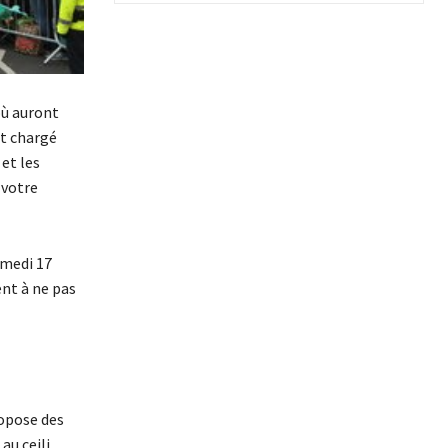
où auront
nt chargé
 et les
 votre
samedi 17
nt à ne pas
ropose des
au ceili