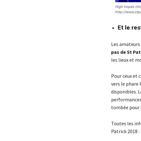
High hopes choi
http://www.stpa
Et le res
Les amateurs d
pas de St Pat
les lieux et 
Pour ceux et c
vers le phare 
disponibles. 
performances,
tombée pour ad
Toutes les info
Patrick 2018 :