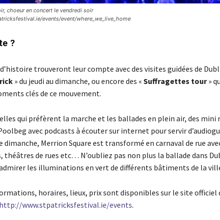
r, choeur en concert le vendredi soir
tricksfestival.ie/events/event/where_we_live_home
te ?
’histoire trouveront leur compte avec des visites guidées de Dubl
rick
» du jeudi au dimanche, ou encore des «
Suffragettes tour
» qu
moments clés de ce mouvement.
elles qui préfèrent la marche et les ballades en plein air, des min
Poolbeg avec podcasts à écouter sur internet pour servir d’audiog
Le dimanche, Merrion Square est transformé en carnaval de rue ave
 théâtres de rues etc… N’oubliez pas non plus la ballade dans Dubl
mirer les illuminations en vert de différents bâtiments de la vill
rmations, horaires, lieux, prix sont disponibles sur le site officiel 
http://www.stpatricksfestival.ie/events
.