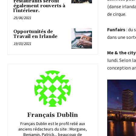
restaurants seront
également rouverts à
(danse irland
l’intérieur.
de cirque.
25/06/2021
Funfairs
: du 
Opportunités de
Travail en Irlande
dans une sorte
19/03/2021
Me & the city
lundi. Selon la
conception arc
Français Dublin
Français Dublin est le profil relié aux
anciens rédacteurs du site : Morgane,
Benjamin, Patrick... beaucoup de