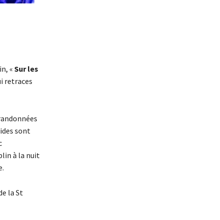
in, «
Sur les
i retraces
i randonnées
uides sont
c
in à la nuit
e.
de la St