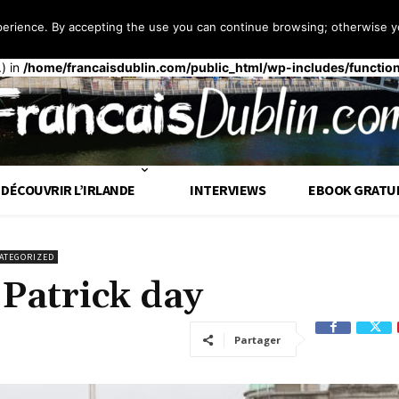
perience. By accepting the use you can continue browsing; otherwise yo
 façon
incorrecte
. Le chargement de la traduction pour le domaine
t
op tôt. Les traductions doivent être chargées au moment de l’action
.) in
/home/francaisdublin.com/public_html/wp-includes/functio
DÉCOUVRIR L’IRLANDE
INTERVIEWS
EBOOK GRATU
ATEGORIZED
 Patrick day
Partager