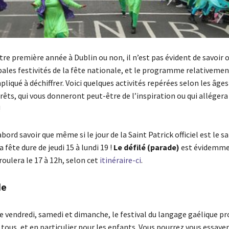
tre première année à Dublin ou non, il n’est pas évident de savoir 
ipales festivités de la fête nationale, et le programme relativeme
liqué à déchiffrer. Voici quelques activités repérées selon les âges
rêts, qui vous donneront peut-être de l’inspiration ou qui allégera
!
’abord savoir que même si le jour de la Saint Patrick officiel est le 
 fête dure de jeudi 15 à lundi 19 !
Le défilé (parade)
est évidemme
éroulera le 17 à 12h, selon cet
itinéraire-ci
.
le
le vendredi, samedi et dimanche, le festival du langage gaélique p
 tous, et en particulier pour les enfants. Vous pourrez vous essayer 