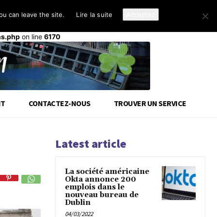
u can leave the site.
Lire la suite
Acceptez
d-cloud-library
a été déclenché trop tôt. Cela indique
init
ou plus tard. Veuillez lire
Débogage dans WordPress
(en)
ns.php
on line
6170
IT
CONTACTEZ-NOUS
TROUVER UN SERVICE
Latest article
La société américaine
Okta annonce 200
emplois dans le
nouveau bureau de
Dublin
04/03/2022