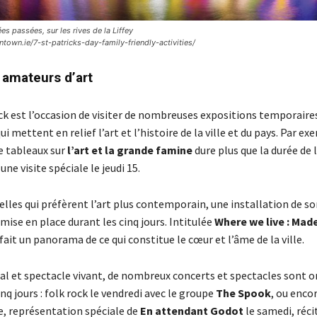
es passées, sur les rives de la Liffey
town.ie/7-st-patricks-day-family-friendly-activities/
 amateurs d’art
ick est l’occasion de visiter de nombreuses expositions temporaire
 mettent en relief l’art et l’histoire de la ville et du pays. Par ex
e tableaux sur
l’art et la grande famine
dure plus que la durée de l
ne visite spéciale le jeudi 15.
elles qui préfèrent l’art plus contemporain, une installation de so
mise en place durant les cinq jours. Intitulée
Where we live : Made
 fait un panorama de ce qui constitue le cœur et l’âme de la ville.
al et spectacle vivant, de nombreux concerts et spectacles sont o
nq jours : folk rock le vendredi avec le groupe
The Spook
, ou enco
, représentation spéciale de
En attendant Godot
le samedi, réci