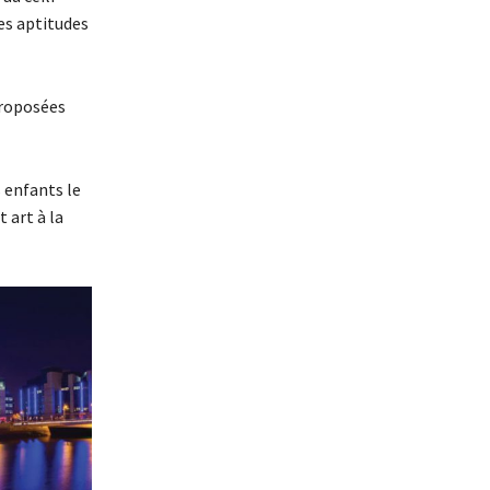
es aptitudes
proposées
 enfants le
t art à la