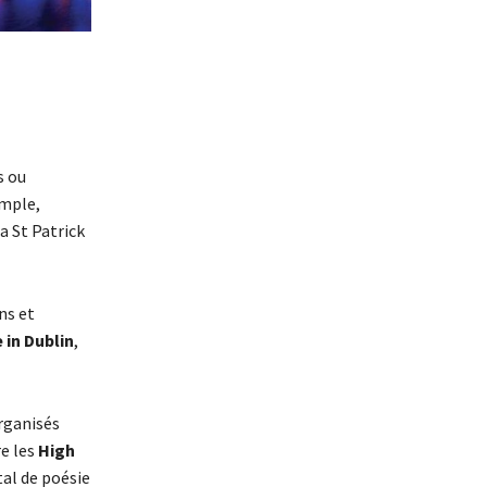
s ou
emple,
a St Patrick
ns et
 in Dublin
,
rganisés
re les
High
tal de poésie