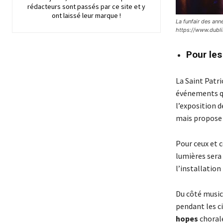
rédacteurs sont passés par ce site et y
ont laissé leur marque !
La funfair des anné
https://www.dublin
Pour les
La Saint Patr
événements qui
l’exposition d
mais propose u
Pour ceux et c
lumières sera 
l’installation
Du côté music
pendant les ci
hopes
chorale