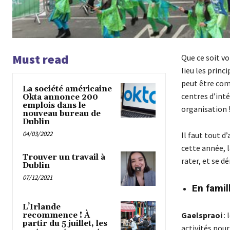
Must read
Que ce soit vo
lieu les princ
peut être comp
La société américaine
centres d’inté
Okta annonce 200
emplois dans le
organisation 
nouveau bureau de
Dublin
04/03/2022
Il faut tout d
cette année, la
Trouver un travail à
rater, et se d
Dublin
07/12/2021
En famil
L’Irlande
Gaelspraoi
: 
recommence ! À
partir du 5 juillet, les
activités pour