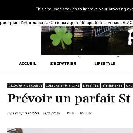
This site uses cookies to improve your browsing ex
Notice
: La fonction _load_textdomain_just_in_time a été appelée de
généralement que du code dans l’extension ou le thème s’exécute tr
pour plus d’informations. (Ce message a été ajouté à la version 6.7.0
ACCUEIL
S’EXPATRIER
LIFESTYLE
DÉCOUVRIR L'IRLANDE
CULTURE ET HISTOIRE
LIFESTYLE
EVÈNEMENTS
UNC
Prévoir un parfait St
By
Français Dublin
14/03/2018
0
928