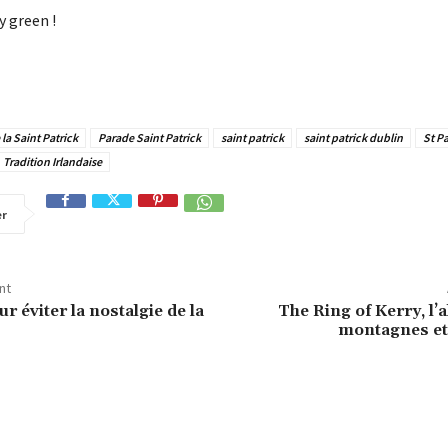
y green !
 la Saint Patrick
Parade Saint Patrick
saint patrick
saint patrick dublin
St Pa
Tradition Irlandaise
er
nt
r éviter la nostalgie de la
The Ring of Kerry, l’a
montagnes et 