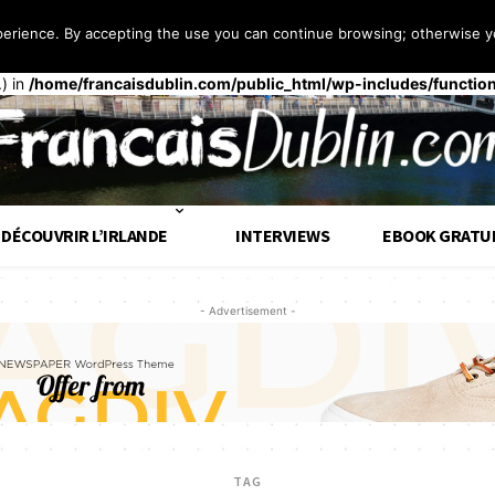
perience. By accepting the use you can continue browsing; otherwise yo
 façon
incorrecte
. Le chargement de la traduction pour le domaine
t
op tôt. Les traductions doivent être chargées au moment de l’action
.) in
/home/francaisdublin.com/public_html/wp-includes/functio
DÉCOUVRIR L’IRLANDE
INTERVIEWS
EBOOK GRATU
- Advertisement -
TAG