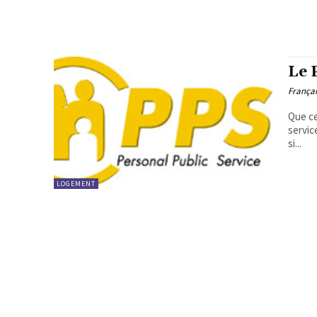
Le 
Françai
Que ce
servic
si...
LOGEMENT