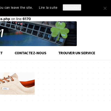
u can leave the site.
Lire la suite
Acceptez
d-cloud-library
a été déclenché trop tôt. Cela indique
init
ou plus tard. Veuillez lire
Débogage dans WordPress
(en)
ns.php
on line
6170
IT
CONTACTEZ-NOUS
TROUVER UN SERVICE