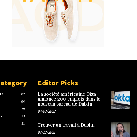
Category
Editor Picks
La société américaine Okta
NDE
102
annonce 200 emplois dans le
96
nouveau bureau de Dublin
79
04/03/2022
IRE
73
51
Trouver un travail à Dublin
07/12/2021