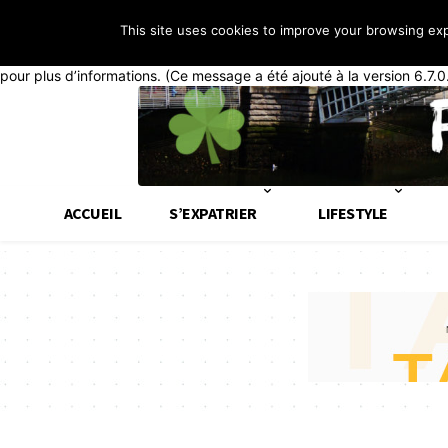
This site uses cookies to improve your browsing ex
Notice
: La fonction _load_textdomain_just_in_time a été appelée de
généralement que du code dans l’extension ou le thème s’exécute tr
pour plus d’informations. (Ce message a été ajouté à la version 6.7.0
ACCUEIL
S’EXPATRIER
LIFESTYLE