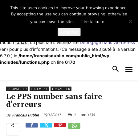
This site uses cookies to improve your browsing experience.
Notice
: La fonction _load_textdomain_just_in_time a été appelée de
By accepting the use you can continue browsing; otherwise
façon
incorrecte
. Le chargement de la traduction pour le domaine
you can leave the site.
Lire la suite
td-cloud-library
a été déclenché trop tôt. Cela indique
généralement que du code dans l’extension ou le thème s’exécute
Acceptez
trop tôt. Les traductions doivent être chargées au moment de
l’action
init
ou plus tard. Veuillez lire
Débogage dans WordPress
(en) pour plus d’informations. (Ce message a été ajouté à la version
6.7.0.) in
/home/francaisdublin.com/public_html/wp-
includes/functions.php
on line
6170
S'EXPATRIER
LOGEMENT
TRAVAILLER
Le PPS number sans faire
d’erreurs
15/12/2017
0
1738
By
Français Dublin