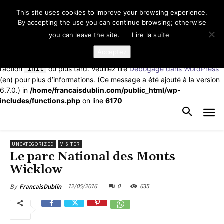
This site uses cookies to improve your browsing experience.
Notice
: La fonction _load_textdomain_just_in_time a été appelée de
By accepting the use you can continue browsing; otherwise
façon
incorrecte
. Le chargement de la traduction pour le domaine
you can leave the site.
Lire la suite
td-cloud-library
a été déclenché trop tôt. Cela indique
généralement que du code dans l’extension ou le thème s’exécute
Acceptez
trop tôt. Les traductions doivent être chargées au moment de
l’action
init
ou plus tard. Veuillez lire
Débogage dans WordPress
(en) pour plus d’informations. (Ce message a été ajouté à la version
6.7.0.) in
/home/francaisdublin.com/public_html/wp-
includes/functions.php
on line
6170
UNCATEGORIZED
VISITER
Le parc National des Monts
Wicklow
12/05/2016
0
635
By
FrancaisDublin