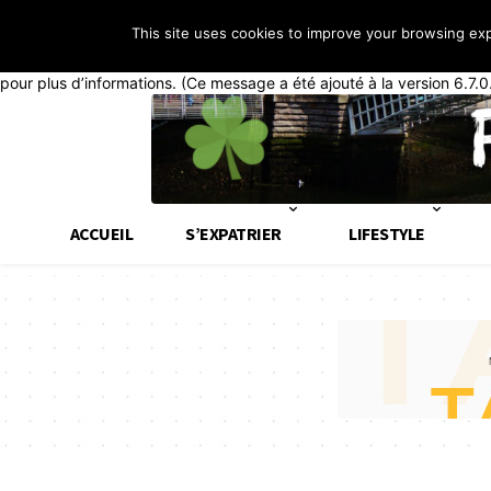
This site uses cookies to improve your browsing ex
Notice
: La fonction _load_textdomain_just_in_time a été appelée de
généralement que du code dans l’extension ou le thème s’exécute tr
pour plus d’informations. (Ce message a été ajouté à la version 6.7.0
ACCUEIL
S’EXPATRIER
LIFESTYLE