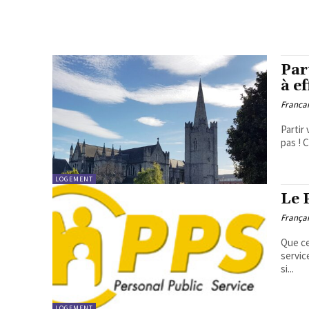
Par
à e
Francai
Partir
pas ! 
LOGEMENT
Le 
Françai
Que ce
servic
si...
LOGEMENT