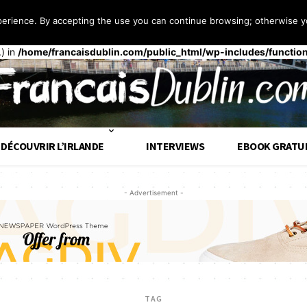
perience. By accepting the use you can continue browsing; otherwise yo
 façon
incorrecte
. Le chargement de la traduction pour le domaine
t
op tôt. Les traductions doivent être chargées au moment de l’action
.) in
/home/francaisdublin.com/public_html/wp-includes/functio
DÉCOUVRIR L’IRLANDE
INTERVIEWS
EBOOK GRATU
- Advertisement -
TAG