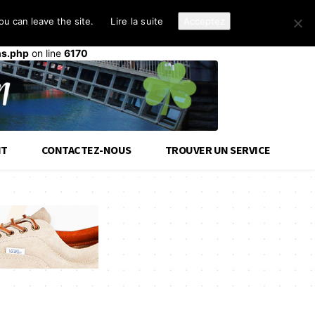
u can leave the site.
Lire la suite
Acceptez
d-cloud-library
a été déclenché trop tôt. Cela indique
init
ou plus tard. Veuillez lire
Débogage dans WordPress
(en)
ns.php
on line
6170
IT
CONTACTEZ-NOUS
TROUVER UN SERVICE