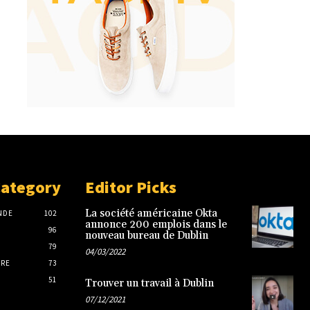
Category
Editor Picks
La société américaine Okta
NDE
102
annonce 200 emplois dans le
96
nouveau bureau de Dublin
79
04/03/2022
IRE
73
51
Trouver un travail à Dublin
07/12/2021