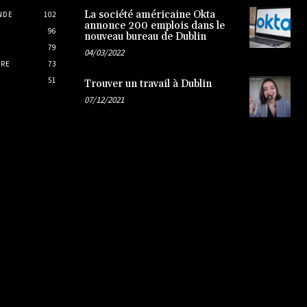
La société américaine Okta
NDE
102
annonce 200 emplois dans le
96
nouveau bureau de Dublin
79
04/03/2022
IRE
73
51
Trouver un travail à Dublin
07/12/2021