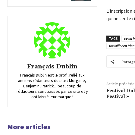
L’inscription
qui ne tente r
TAGS
cv en i
travailler en Irla
Partag
Français Dublin
Français Dublin est le profil relié aux
anciens rédacteurs du site : Morgane,
Article précéde
Benjamin, Patrick... beaucoup de
Festival Du
rédacteurs sont passés par ce site et y
Festival »
ont laissé leur marque !
More articles