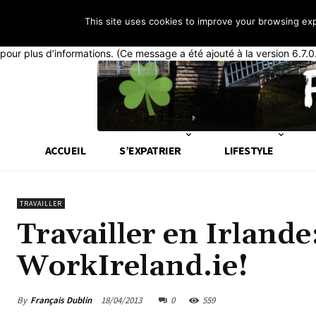
This site uses cookies to improve your browsing ex
Notice
: La fonction _load_textdomain_just_in_time a été appelée de
généralement que du code dans l’extension ou le thème s’exécute tr
pour plus d’informations. (Ce message a été ajouté à la version 6.7.0
ACCUEIL
S’EXPATRIER
LIFESTYLE
TRAVAILLER
Travailler en Irlande:
WorkIreland.ie!
By
Français Dublin
18/04/2013
0
559