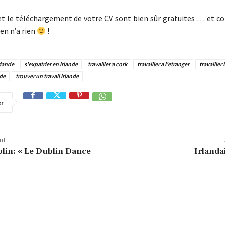
 et le téléchargement de votre CV sont bien sûr gratuites … et c
ien n’a rien
!
rlande
s'expatrier en irlande
travailler a cork
travailler a l'etranger
travailler
nde
trouver un travail irlande
er
nt
blin: « Le Dublin Dance
Irlanda