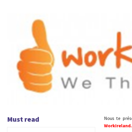
Must read
Nous te prés
WorkIreland.