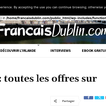
perience. By accepting the use you can continue browsing; otherwise yo
 façon
incorrecte
. Le chargement de la traduction pour le domaine
t
op tôt. Les traductions doivent être chargées au moment de l’action
.) in
/home/francaisdublin.com/public_html/wp-includes/functio
DÉCOUVRIR L’IRLANDE
INTERVIEWS
EBOOK GRATU
 toutes les offres sur
Partager