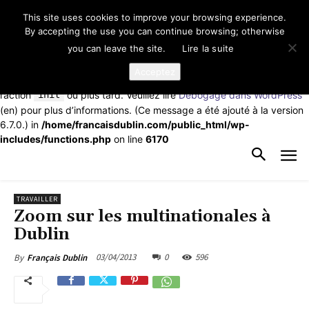
This site uses cookies to improve your browsing experience.
Notice
: La fonction _load_textdomain_just_in_time a été appelée de
By accepting the use you can continue browsing; otherwise
façon
incorrecte
. Le chargement de la traduction pour le domaine
you can leave the site.
Lire la suite
td-cloud-library
a été déclenché trop tôt. Cela indique
généralement que du code dans l’extension ou le thème s’exécute
Acceptez
trop tôt. Les traductions doivent être chargées au moment de
l’action
init
ou plus tard. Veuillez lire
Débogage dans WordPress
(en) pour plus d’informations. (Ce message a été ajouté à la version
6.7.0.) in
/home/francaisdublin.com/public_html/wp-
includes/functions.php
on line
6170
TRAVAILLER
Zoom sur les multinationales à
Dublin
03/04/2013
0
596
By
Français Dublin