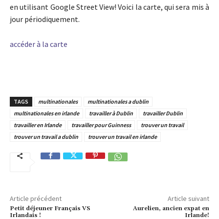
en utilisant Google Street View! Voici la carte, qui sera mis à
jour périodiquement.
accéder à la carte
TAGS
multinationales
multinationales a dublin
multinationales en irlande
travailler à Dublin
travailler Dublin
travailler en Irlande
travailler pour Guinness
trouver un travail
trouver un travail a dublin
trouver un travail en irlande
Article précédent
Article suivant
Petit déjeuner Français VS
Aurelien, ancien expat en
Irlandais !
Irlande!