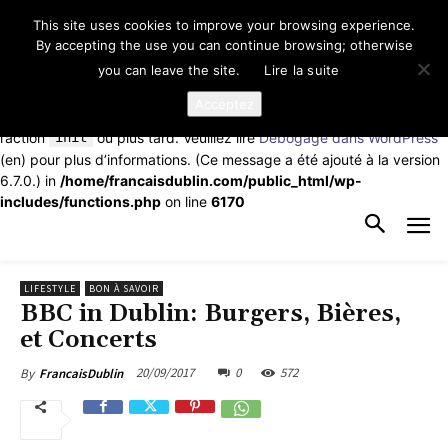
This site uses cookies to improve your browsing experience.
Notice
: La fonction _load_textdomain_just_in_time a été appelée de
By accepting the use you can continue browsing; otherwise
façon
incorrecte
. Le chargement de la traduction pour le domaine
you can leave the site.
Lire la suite
td-cloud-library
a été déclenché trop tôt. Cela indique
généralement que du code dans l’extension ou le thème s’exécute
Acceptez
trop tôt. Les traductions doivent être chargées au moment de
l’action
init
ou plus tard. Veuillez lire
Débogage dans WordPress
(en) pour plus d’informations. (Ce message a été ajouté à la version
6.7.0.) in
/home/francaisdublin.com/public_html/wp-
includes/functions.php
on line
6170
LIFESTYLE
BON À SAVOIR
BBC in Dublin: Burgers, Bières,
et Concerts
20/09/2017
0
572
By
FrancaisDublin