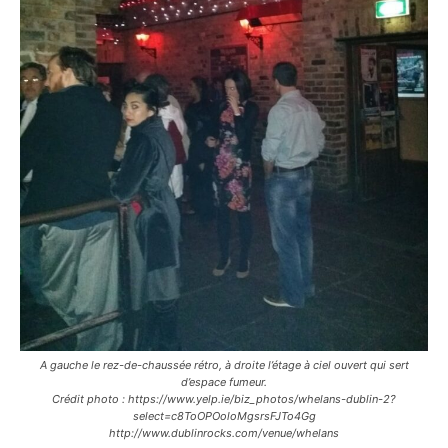
A gauche le rez-de-chaussée rétro, à droite l’étage à ciel ouvert qui sert
d’espace fumeur.
Crédit photo : https://www.yelp.ie/biz_photos/whelans-dublin-2?
select=c8ToOPOoloMgsrsFJTo4Gg
http://www.dublinrocks.com/venue/whelans