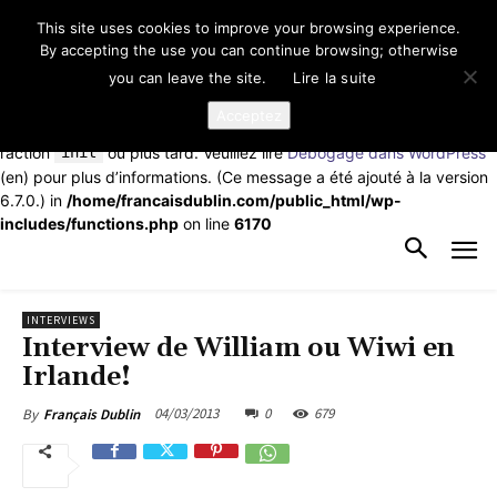
This site uses cookies to improve your browsing experience.
Notice
: La fonction _load_textdomain_just_in_time a été appelée de
By accepting the use you can continue browsing; otherwise
façon
incorrecte
. Le chargement de la traduction pour le domaine
you can leave the site.
Lire la suite
td-cloud-library
a été déclenché trop tôt. Cela indique
généralement que du code dans l’extension ou le thème s’exécute
Acceptez
trop tôt. Les traductions doivent être chargées au moment de
l’action
init
ou plus tard. Veuillez lire
Débogage dans WordPress
(en) pour plus d’informations. (Ce message a été ajouté à la version
6.7.0.) in
/home/francaisdublin.com/public_html/wp-
includes/functions.php
on line
6170
INTERVIEWS
Interview de William ou Wiwi en
Irlande!
04/03/2013
0
679
By
Français Dublin