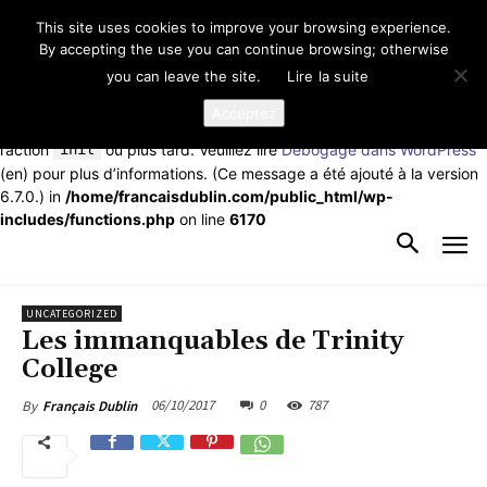
This site uses cookies to improve your browsing experience.
Notice
: La fonction _load_textdomain_just_in_time a été appelée de
By accepting the use you can continue browsing; otherwise
façon
incorrecte
. Le chargement de la traduction pour le domaine
you can leave the site.
Lire la suite
td-cloud-library
a été déclenché trop tôt. Cela indique
généralement que du code dans l’extension ou le thème s’exécute
Acceptez
trop tôt. Les traductions doivent être chargées au moment de
l’action
init
ou plus tard. Veuillez lire
Débogage dans WordPress
(en) pour plus d’informations. (Ce message a été ajouté à la version
6.7.0.) in
/home/francaisdublin.com/public_html/wp-
includes/functions.php
on line
6170
UNCATEGORIZED
Les immanquables de Trinity
College
06/10/2017
0
787
By
Français Dublin