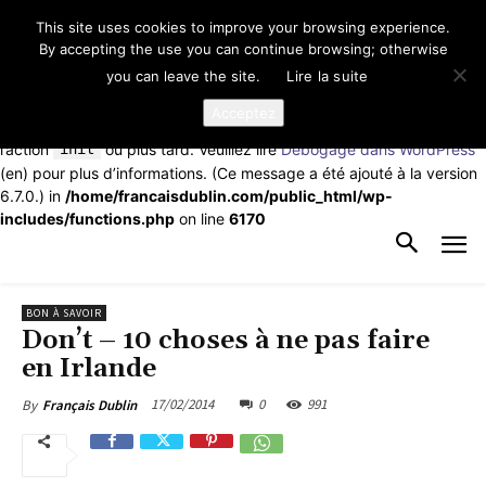
This site uses cookies to improve your browsing experience.
Notice
: La fonction _load_textdomain_just_in_time a été appelée de
By accepting the use you can continue browsing; otherwise
façon
incorrecte
. Le chargement de la traduction pour le domaine
you can leave the site.
Lire la suite
td-cloud-library
a été déclenché trop tôt. Cela indique
généralement que du code dans l’extension ou le thème s’exécute
Acceptez
trop tôt. Les traductions doivent être chargées au moment de
l’action
init
ou plus tard. Veuillez lire
Débogage dans WordPress
(en) pour plus d’informations. (Ce message a été ajouté à la version
6.7.0.) in
/home/francaisdublin.com/public_html/wp-
includes/functions.php
on line
6170
BON À SAVOIR
Don’t – 10 choses à ne pas faire
en Irlande
17/02/2014
0
991
By
Français Dublin